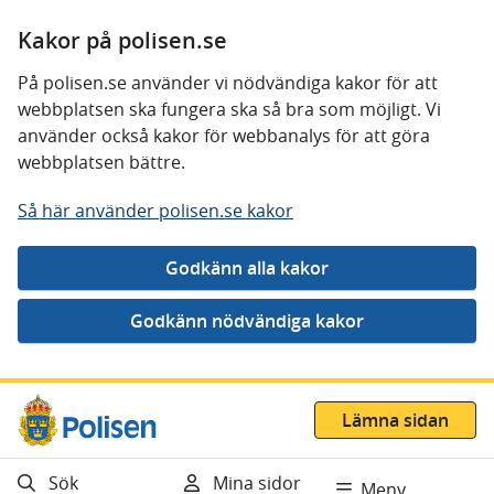
Kakor på polisen.se
På polisen.se använder vi nödvändiga kakor för att
webbplatsen ska fungera ska så bra som möjligt. Vi
använder också kakor för webbanalys för att göra
webbplatsen bättre.
Så här använder polisen.se kakor
Gå direkt till innehåll
Lämna sidan
Sök
Mina sidor
Meny