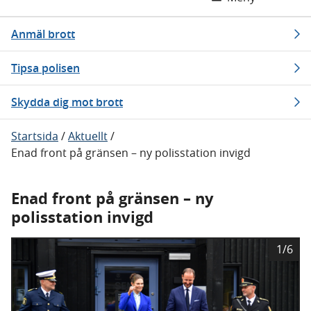
Anmäl brott
Tipsa polisen
Skydda dig mot brott
Startsida
/
Aktuellt
/
Enad front på gränsen – ny polisstation invigd
Enad front på gränsen – ny
polisstation invigd
B
1/6
i
l
d