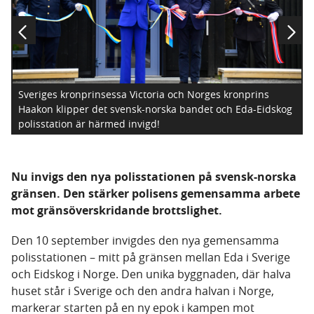
Sveriges kronprinsessa Victoria och Norges kronprins
Haakon klipper det svensk-norska bandet och Eda-Eidskog
polisstation är härmed invigd!
Nu invigs den nya polisstationen på svensk-norska
gränsen. Den stärker polisens gemensamma arbete
mot gränsöverskridande brottslighet.
Den 10 september invigdes den nya gemensamma
polisstationen – mitt på gränsen mellan Eda i Sverige
och Eidskog i Norge. Den unika byggnaden, där halva
huset står i Sverige och den andra halvan i Norge,
markerar starten på en ny epok i kampen mot