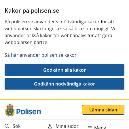
Kakor på polisen.se
På polisen.se använder vi nödvändiga kakor för att
webbplatsen ska fungera ska så bra som möjligt. Vi
använder också kakor för webbanalys för att göra
webbplatsen bättre.
Så här använder polisen.se kakor
Gå direkt till innehåll
Lämna sidan
Sök
Mina sidor
Meny