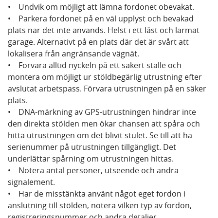
• Undvik om möjligt att lämna fordonet obevakat.
• Parkera fordonet på en väl upplyst och bevakad
plats när det inte används. Helst i ett låst och larmat
garage. Alternativt på en plats där det är svårt att
lokalisera från angränsande vägnät.
• Förvara alltid nyckeln på ett säkert ställe och
montera om möjligt ur stöldbegärlig utrustning efter
avslutat arbetspass. Förvara utrustningen på en säker
plats.
• DNA-märkning av GPS-utrustningen hindrar inte
den direkta stölden men ökar chansen att spåra och
hitta utrustningen om det blivit stulet. Se till att ha
serienummer på utrustningen tillgängligt. Det
underlättar spårning om utrustningen hittas.
• Notera antal personer, utseende och andra
signalement.
• Har de misstänkta använt något eget fordon i
anslutning till stölden, notera vilken typ av fordon,
registreringsnummer och andra detaljer.