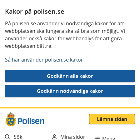
Kakor på polisen.se
På polisen.se använder vi nödvändiga kakor för att
webbplatsen ska fungera ska så bra som möjligt. Vi
använder också kakor för webbanalys för att göra
webbplatsen bättre.
Så här använder polisen.se kakor
Gå direkt till innehåll
Lämna sidan
Sök
Mina sidor
Meny