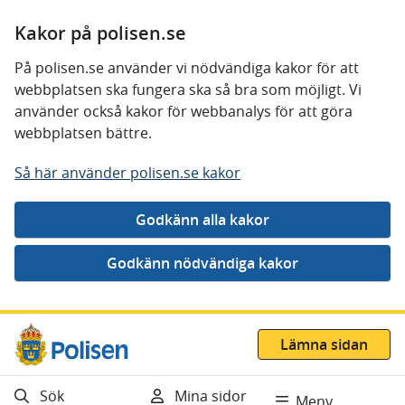
Kakor på polisen.se
På polisen.se använder vi nödvändiga kakor för att
webbplatsen ska fungera ska så bra som möjligt. Vi
använder också kakor för webbanalys för att göra
webbplatsen bättre.
Så här använder polisen.se kakor
Gå direkt till innehåll
Lämna sidan
Sök
Mina sidor
Meny