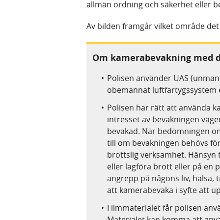
allmän ordning och säkerhet eller 
Av bilden framgår vilket område det 
Om kamerabevakning med d
Polisen använder UAS (unmanned
obemannat luftfartygssystem 
Polisen har rätt att använda
intresset av bevakningen väger 
bevakad. När bedömningen om
till om bevakningen behövs för
brottslig verksamhet. Hänsyn t
eller lagföra brott eller på en 
angrepp på någons liv, hälsa, 
att kamerabevaka i syfte att u
Filmmaterialet får polisen anv
Materialet kan komma att anvä