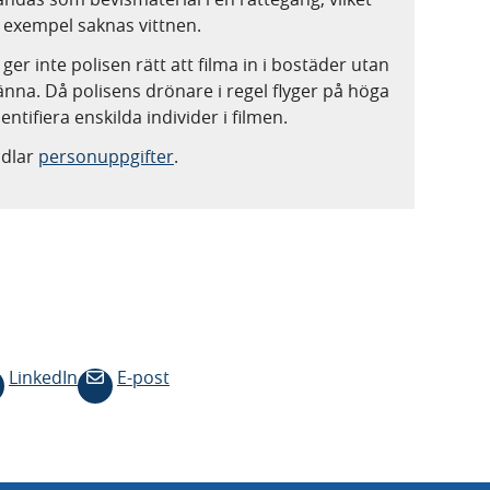
 exempel saknas vittnen.
r inte polisen rätt att filma in i bostäder utan
nna. Då polisens drönare i regel flyger på höga
entifiera enskilda individer i filmen.
ndlar
personuppgifter
.
LinkedIn
E-post