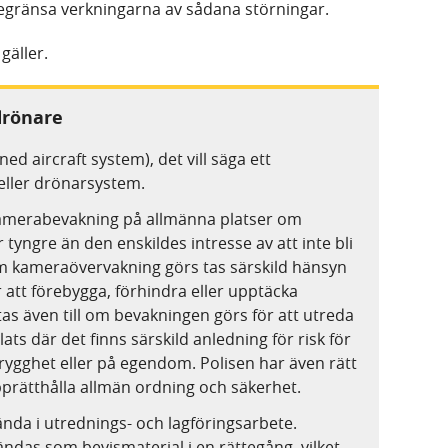
begränsa verkningarna av sådana störningar.
gäller.
rönare
 aircraft system), det vill säga ett
eller drönarsystem.
 kamerabevakning på allmänna platser om
tyngre än den enskildes intresse av att inte bli
 kameraövervakning görs tas särskild hänsyn
 att förebygga, förhindra eller upptäcka
as även till om bevakningen görs för att utreda
plats där det finns särskild anledning för risk för
trygghet eller på egendom. Polisen har även rätt
pprätthålla allmän ordning och säkerhet.
ända i utrednings- och lagföringsarbete.
ndas som bevismaterial i en rättegång, vilket