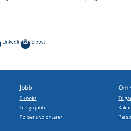
LinkedIn
E-post
Jobb
Om 
Bli polis
Tillg
Lediga jobb
Kakor
Polisens volontärer
Perso