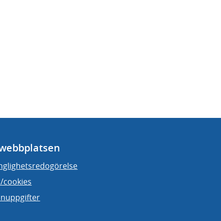
webbplatsen
änglighetsredogörelse
/cookies
nuppgifter