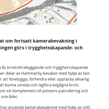
at om fortsatt kamerabevakning i
gen görs i trygghetsskapande- och
terås brottsförebyggande och trygghetsskapande
r delar av Hammarby bevakas med hjälp av fast
 att förebygga, förhindra eller upptäcka allvarlig
sätt kunna utreda och lagföra begågna brott.
m ett komplement till polisens patrullering och
i området.
 behov använda kamerabevakning med hjälp av UAS