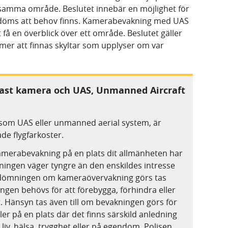
 samma område. Beslutet innebär en möjlighet för
edöms att behov finns. Kamerabevakning med UAS
 få en överblick över ett område. Beslutet gäller
mmer att finnas skyltar som upplyser om var
st kamera och UAS, Unmanned Aircraft
om UAS eller unmanned aerial system, är
e flygfarkoster.
kamerabevakning på en plats dit allmänheten har
kningen väger tyngre än den enskildes intresse
 bedömningen om kameraövervakning görs tas
ingen behövs för att förebygga, förhindra eller
. Hänsyn tas även till om bevakningen görs för
ller på en plats där det finns särskild anledning
liv, hälsa, trygghet eller på egendom. Polisen