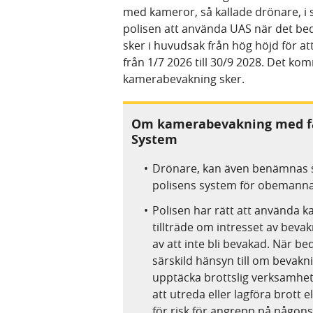
med kameror, så kallade drönare, i
polisen att använda UAS när det b
sker i huvudsak från hög höjd för att
från 1/7 2026 till 30/9 2028. Det ko
kamerabevakning sker.
Om kamerabevakning med fa
System
Drönare, kan även benämnas s
polisens system för obemannad
Polisen har rätt att använda 
tillträde om intresset av beva
av att inte bli bevakad. När
särskild hänsyn till om bevakn
upptäcka brottslig verksamhet
att utreda eller lagföra brott e
för risk för angrepp på någons 