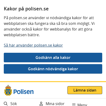
Kakor på polisen.se
På polisen.se använder vi nödvändiga kakor för att
webbplatsen ska fungera ska så bra som möjligt. Vi
använder också kakor för webbanalys för att göra
webbplatsen bättre.
Så här använder polisen.se kakor
Gå direkt till innehåll
Lämna sidan
Sök
Mina sidor
Meny