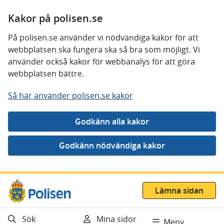
Kakor på polisen.se
På polisen.se använder vi nödvändiga kakor för att
webbplatsen ska fungera ska så bra som möjligt. Vi
använder också kakor för webbanalys för att göra
webbplatsen bättre.
Så här använder polisen.se kakor
Gå direkt till innehåll
Lämna sidan
Sök
Mina sidor
Meny