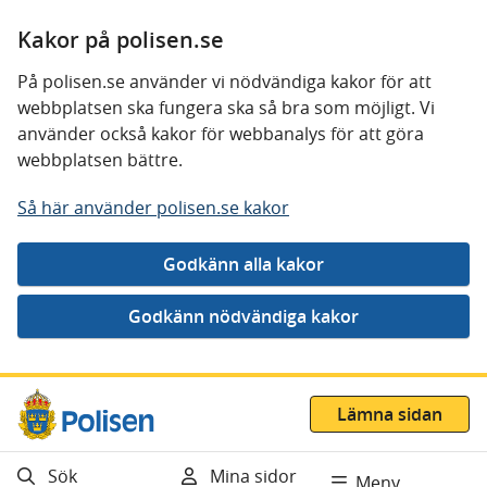
Kakor på polisen.se
På polisen.se använder vi nödvändiga kakor för att
webbplatsen ska fungera ska så bra som möjligt. Vi
använder också kakor för webbanalys för att göra
webbplatsen bättre.
Så här använder polisen.se kakor
Gå direkt till innehåll
Lämna sidan
Sök
Mina sidor
Meny