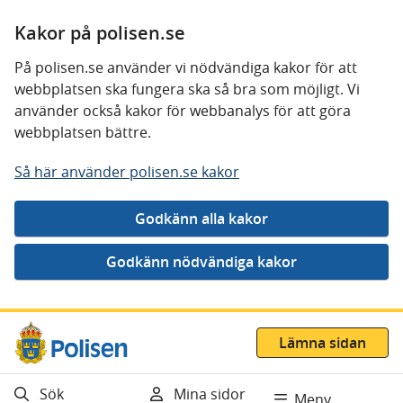
Kakor på polisen.se
På polisen.se använder vi nödvändiga kakor för att
webbplatsen ska fungera ska så bra som möjligt. Vi
använder också kakor för webbanalys för att göra
webbplatsen bättre.
Så här använder polisen.se kakor
Gå direkt till innehåll
Lämna sidan
Sök
Mina sidor
Meny