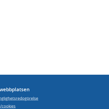
webbplatsen
änglighetsredogörelse
/cookies