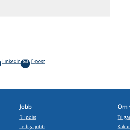
LinkedIn
E-post
Jobb
Om 
Bli polis
Tillg
Lediga jobb
Kakor