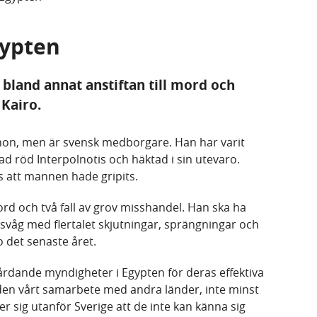
gypten
bland annat anstiftan till mord och
 Kairo.
non, men är svensk medborgare. Han har varit
llad röd Interpolnotis och häktad i sin utevaro.
s att mannen hade gripits.
mord och två fall av grov misshandel. Han ska ha
dsvåg
med flertalet skjutningar, sprängningar och
 det senaste året.
vårdande myndigheter i Egypten för deras effektiva
tiden vårt samarbete med andra länder, inte minst
r sig utanför Sverige att de inte kan känna sig