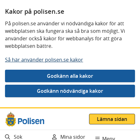
Kakor på polisen.se
På polisen.se använder vi nödvändiga kakor för att
webbplatsen ska fungera ska så bra som möjligt. Vi
använder också kakor för webbanalys för att göra
webbplatsen bättre.
Så här använder polisen.se kakor
Gå direkt till innehåll
Lämna sidan
Sök
Mina sidor
Meny