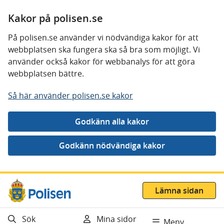
Kakor på polisen.se
På polisen.se använder vi nödvändiga kakor för att
webbplatsen ska fungera ska så bra som möjligt. Vi
använder också kakor för webbanalys för att göra
webbplatsen bättre.
Så här använder polisen.se kakor
Gå direkt till innehåll
Lämna sidan
Sök
Mina sidor
Meny