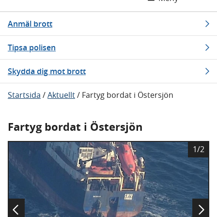
Anmäl brott
Tipsa polisen
Skydda dig mot brott
Startsida
/
Aktuellt
/
Fartyg bordat i Östersjön
Fartyg bordat i Östersjön
B
1/2
i
l
d