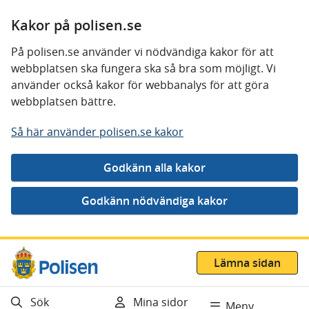
Kakor på polisen.se
På polisen.se använder vi nödvändiga kakor för att
webbplatsen ska fungera ska så bra som möjligt. Vi
använder också kakor för webbanalys för att göra
webbplatsen bättre.
Så här använder polisen.se kakor
Gå direkt till innehåll
Lämna sidan
Sök
Mina sidor
Meny