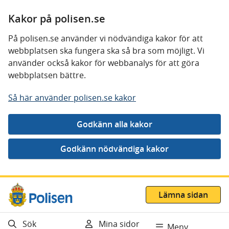
Kakor på polisen.se
På polisen.se använder vi nödvändiga kakor för att
webbplatsen ska fungera ska så bra som möjligt. Vi
använder också kakor för webbanalys för att göra
webbplatsen bättre.
Så här använder polisen.se kakor
Gå direkt till innehåll
Lämna sidan
Sök
Mina sidor
Meny