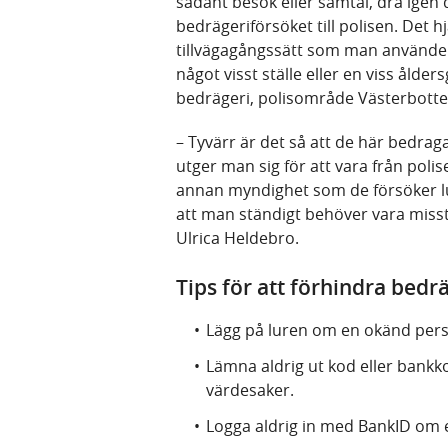
sådant besök eller samtal, dra igen 
bedrägeriförsöket till polisen. Det h
tillvägagångssätt som man använder 
något visst ställe eller en viss åld
bedrägeri, polisområde Västerbotte
– Tyvärr är det så att de här bedrag
utger man sig för att vara från polis
annan myndighet som de försöker lu
att man ständigt behöver vara miss
Ulrica Heldebro.
Tips för att förhindra bedr
Lägg på luren om en okänd pers
Lämna aldrig ut kod eller bankkor
värdesaker.
Logga aldrig in med BankID om 