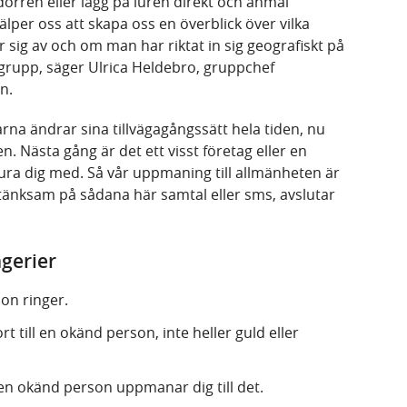
dörren eller lägg på luren direkt och anmäl
jälper oss att skapa oss en överblick över vilka
sig av och om man har riktat in sig geografiskt på
ersgrupp, säger Ulrica Heldebro, gruppchef
n.
arna ändrar sina tillvägagångssätt hela tiden, nu
en. Nästa gång är det ett visst företag eller en
ra dig med. Så vår uppmaning till allmänheten är
tänksam på sådana här samtal eller sms, avslutar
ägerier
on ringer.
t till en okänd person, inte heller guld eller
en okänd person uppmanar dig till det.