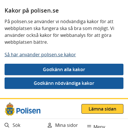
Kakor på polisen.se
På polisen.se använder vi nödvändiga kakor för att
webbplatsen ska fungera ska så bra som möjligt. Vi
använder också kakor för webbanalys för att göra
webbplatsen bättre.
Så här använder polisen.se kakor
Gå direkt till innehåll
Lämna sidan
Sök
Mina sidor
Meny