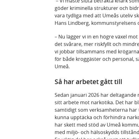
– Vi måste sluta betrakta knark so
göder kriminella strukturer och bidr
vara tydliga med att Umeås uteliv ska
Hans Lindberg, kommunstyrelsens 
– Nu lägger vi in en högre växel mo
det svårare, mer riskfyllt och mindr
vi jobbar tillsammans med krögarna
för både kroggäster och personal, s
Umeå.
Så har arbetet gått till
Sedan januari 2026 har deltagande n
sitt arbete mot narkotika. Det har bl
samtidigt som verksamheterna har ta
kunna upptäcka och förhindra narkot
har skett med stöd av Umeå kommu
med miljö- och hälsoskydds tillstån