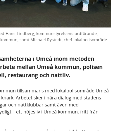
med Hans Lindberg, kommunstyrelsens ordförande,
å kommun, samt Michael Rystedt, chef lokalpolisområde
rksamheterna i Umeå inom metoden
arbete mellan Umeå kommun, polisen
l, restaurang och nattliv.
kommun tillsammans med lokalpolisområde Umeå
knark. Arbetet sker i nära dialog med stadens
rogar och nattklubbar samt även med
dligt – ett nöjesliv i Umeå kommun, fritt från