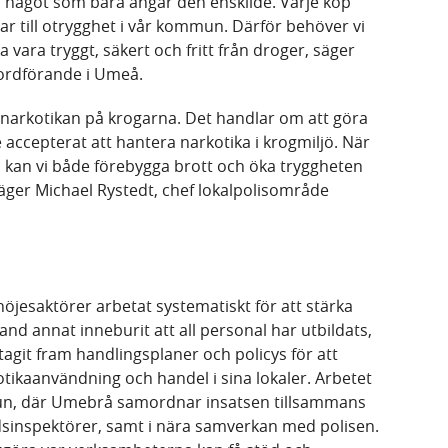
m något som bara angår den enskilde. Varje köp
ar till otrygghet i vår kommun. Därför behöver vi
 vara tryggt, säkert och fritt från droger, säger
ordförande i Umeå.
t narkotikan på krogarna. Det handlar om att göra
e accepterat att hantera narkotika i krogmiljö. När
 kan vi både förebygga brott och öka tryggheten
äger Michael Rystedt, chef lokalpolisområde
öjesaktörer arbetat systematiskt för att stärka
and annat inneburit att all personal har utbildats,
git fram handlingsplaner och policys för att
ikaanvändning och handel i sina lokaler. Arbetet
n, där Umebrå samordnar insatsen tillsammans
dsinspektörer, samt i nära samverkan med polisen.