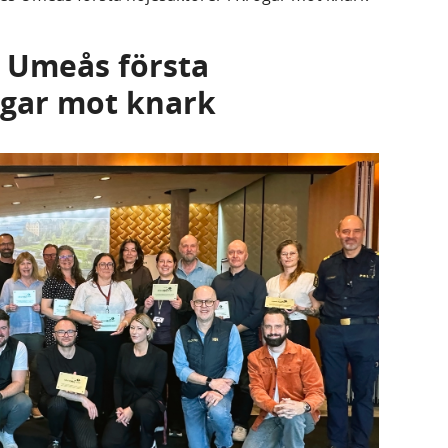
s Umeås första
ogar mot knark