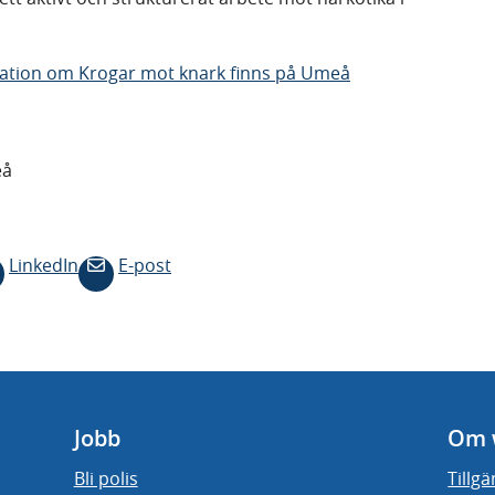
mation om Krogar mot knark finns på Umeå
eå
LinkedIn
E-post
Jobb
Om 
Bli polis
Tillg