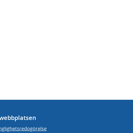
webbplatsen
änglighetsredogörelse