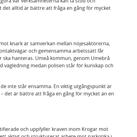
dliggöra var verksamheterna kan få stöd och
et alltid är bättre att fråga en gång för mycket
r mot knark är samverkan mellan nöjesaktörerna,
kontaktvägar och gemensamma arbetssätt får
ioner ska hanteras. Umeå kommun, genom Umebrå
ed vägledning medan polisen står för kunskap och
 de inte står ensamma. En viktig utgångspunkt är
t – det är bättre att fråga en gång för mycket än en
rtifierade och uppfyller kraven inom Krogar mot
å ett aktivt och strukturerat arbete mot narkotika i