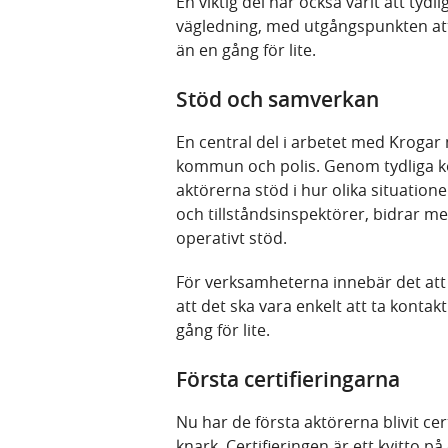
En viktig del har också varit att ty
vägledning, med utgångspunkten att d
än en gång för lite.
Stöd och samverkan
En central del i arbetet med Kroga
kommun och polis. Genom tydliga 
aktörerna stöd i hur olika situat
och tillståndsinspektörer, bidrar m
operativt stöd.
För verksamheterna innebär det att
att det ska vara enkelt att ta kontak
gång för lite.
Första certifieringarna
Nu har de första aktörerna blivit ce
knark. Certifieringen är ett kvitto p