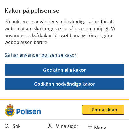
Kakor på polisen.se
På polisen.se använder vi nödvändiga kakor för att
webbplatsen ska fungera ska så bra som möjligt. Vi
använder också kakor för webbanalys för att göra
webbplatsen bättre.
Så här använder polisen.se kakor
Gå direkt till innehåll
Lämna sidan
Sök
Mina sidor
Meny