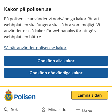
Kakor på polisen.se
På polisen.se använder vi nödvändiga kakor för att
webbplatsen ska fungera ska så bra som möjligt. Vi
använder också kakor för webbanalys för att göra
webbplatsen bättre.
Så här använder polisen.se kakor
Gå direkt till innehåll
Lämna sidan
Sök
Mina sidor
Meny