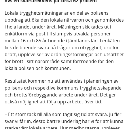
dvs en svarsfrekvens på cirka 62 procent.
Lokala trygghetsmätningar är en del av polisens
uppdrag att öka den lokala närvaron och genomfördes
i hela landet under året. Mätningen skickades ut i
enkätform via post till slumpvis utvalda personer
mellan 16 och 85 år boende i Jämtlands län. I enkäten
fick de boende svara på frågor om otrygghet, oro för
brott, upplevelser av ordningsstörningar och utsatthet
för brott i sitt närområde samt förtroende för den
lokala polisen och kommunen.
Resultatet kommer nu att användas i planeringen av
polisens och respektive kommuns trygghetsskapande
och brottsförebyggande arbete under året. Det ger
också möjlighet att följa upp arbetet över tid.
– Ett stort tack till alla som tagit sig tid att svara. Ju fler
svar vi får in, desto bättre underlag har vi för att kunna
stärka vårt lokala arbete. Hur medborgarna upplever