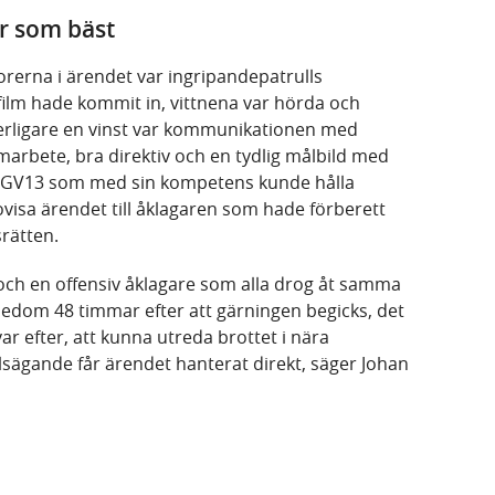
r som bäst
orerna i ärendet var ingripandepatrulls
ilm hade kommit in, vittnena var hörda och
terligare en vinst var kommunikationen med
arbete, bra direktiv och en tydlig målbild med
m IGV13 som med sin kompetens kunde hålla
ovisa ärendet till åklagaren som hade förberett
srätten.
ch en offensiv åklagare som alla drog åt samma
sedom 48 timmar efter att gärningen begicks, det
ävar efter, att kunna utreda brottet i nära
målsägande får ärendet hanterat direkt, säger Johan