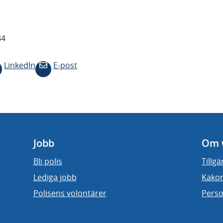
34
LinkedIn
E-post
Jobb
Om 
Bli polis
Tillg
Lediga jobb
Kakor
Polisens volontärer
Perso