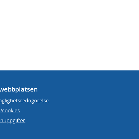
webbplatsen
änglighetsredogörelse
/cookies
nuppgifter