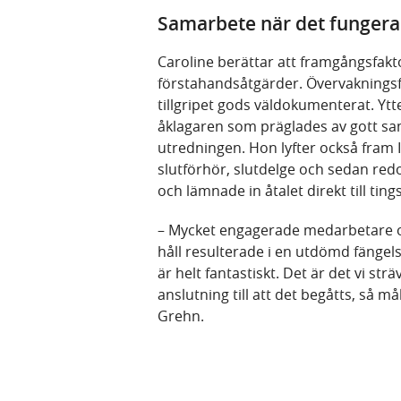
Samarbete när det fungera
Caroline berättar att framgångsfakt
förstahandsåtgärder. Övervakningsf
tillgripet gods väldokumenterat. Yt
åklagaren som präglades av gott sam
utredningen. Hon lyfter också fra
slutförhör, slutdelge och sedan red
och lämnade in åtalet direkt till ting
– Mycket engagerade medarbetare o
håll resulterade i en utdömd fängel
är helt fantastiskt. Det är det vi str
anslutning till att det begåtts, så 
Grehn.