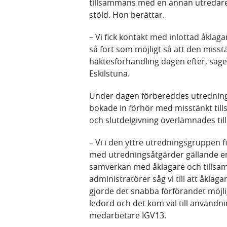
tillsammans med en annan utredare
stöld. Hon berättar.
– Vi fick kontakt med inlottad åklag
så fort som möjligt så att den mis
häktesförhandling dagen efter, säg
Eskilstuna.
Under dagen förbereddes utredning
bokade in förhör med misstänkt ti
och slutdelgivning överlämnades till
– Vi i den yttre utredningsgruppen f
med utredningsåtgärder gällande e
samverkan med åklagare och tillsa
administratörer såg vi till att åklaga
gjorde det snabba förförandet möjlig
ledord och det kom väl till användning
medarbetare IGV13.