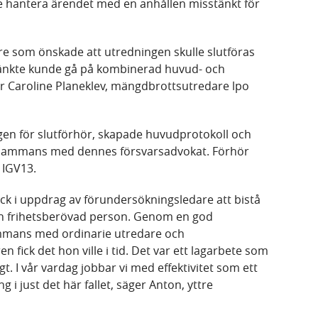
 hantera ärendet med en anhållen misstänkt för
are som önskade att utredningen skulle slutföras
stänkte kunde gå på kombinerad huvud- och
er Caroline Planeklev, mängdbrottsutredare lpo
en för slutförhör, skapade huvudprotokoll och
llsammans med dennes försvarsadvokat. Förhör
 IGV13.
ick i uppdrag av förundersökningsledare att bistå
n frihetsberövad person. Genom en god
mmans med ordinarie utredare och
ren fick det hon ville i tid. Det var ett lagarbete som
t. I vår vardag jobbar vi med effektivitet som ett
 i just det här fallet, säger Anton, yttre