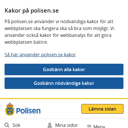
Kakor på polisen.se
På polisen.se använder vi nödvändiga kakor för att
webbplatsen ska fungera ska så bra som möjligt. Vi
använder också kakor för webbanalys för att göra
webbplatsen bättre.
Så här använder polisen.se kakor
Gå direkt till innehåll
Lämna sidan
Sök
Mina sidor
Meny