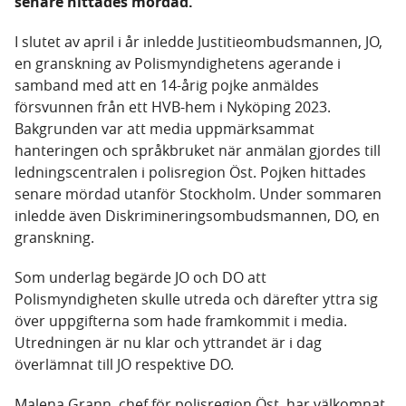
senare hittades mördad.
I slutet av april i år inledde Justitieombudsmannen, JO,
en granskning av Polismyndighetens agerande i
samband med att en 14-årig pojke anmäldes
försvunnen från ett HVB-hem i Nyköping 2023.
Bakgrunden var att media uppmärksammat
hanteringen och språkbruket när anmälan gjordes till
ledningscentralen i polisregion Öst. Pojken hittades
senare mördad utanför Stockholm. Under sommaren
inledde även Diskrimineringsombudsmannen, DO, en
granskning.
Som underlag begärde JO och DO att
Polismyndigheten skulle utreda och därefter yttra sig
över uppgifterna som hade framkommit i media.
Utredningen är nu klar och yttrandet är i dag
överlämnat till JO respektive DO.
Malena Grann, chef för polisregion Öst, har välkomnat