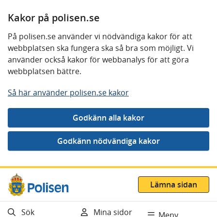
Kakor på polisen.se
På polisen.se använder vi nödvändiga kakor för att
webbplatsen ska fungera ska så bra som möjligt. Vi
använder också kakor för webbanalys för att göra
webbplatsen bättre.
Så här använder polisen.se kakor
Gå direkt till innehåll
Lämna sidan
Sök
Mina sidor
Meny