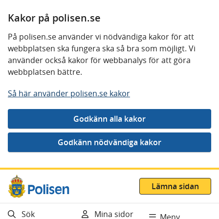
Kakor på polisen.se
På polisen.se använder vi nödvändiga kakor för att
webbplatsen ska fungera ska så bra som möjligt. Vi
använder också kakor för webbanalys för att göra
webbplatsen bättre.
Så här använder polisen.se kakor
Gå direkt till innehåll
Lämna sidan
Sök
Mina sidor
Meny