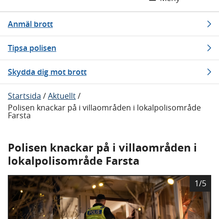
Anmäl brott
Tipsa polisen
Skydda dig mot brott
Startsida
/
Aktuellt
/
Polisen knackar på i villaområden i lokalpolisområde
Farsta
Polisen knackar på i villaområden i
lokalpolisområde Farsta
B
1/5
i
l
d