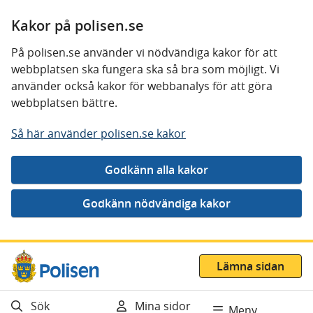
Kakor på polisen.se
På polisen.se använder vi nödvändiga kakor för att
webbplatsen ska fungera ska så bra som möjligt. Vi
använder också kakor för webbanalys för att göra
webbplatsen bättre.
Så här använder polisen.se kakor
Gå direkt till innehåll
Lämna sidan
Sök
Mina sidor
Meny