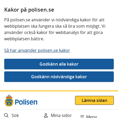
Kakor på polisen.se
På polisen.se använder vi nödvändiga kakor för att
webbplatsen ska fungera ska så bra som möjligt. Vi
använder också kakor för webbanalys för att göra
webbplatsen bättre.
Så här använder polisen.se kakor
Gå direkt till innehåll
Lämna sidan
Sök
Mina sidor
Meny