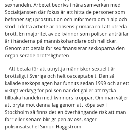
sexhandeln. Arbetet bedrivs i nära samverkan med
Socialtjänsten där fokus är att hitta de personer som
befinner sig i prostitution och informera om hjälp och
stöd. I detta arbete är polisens primära roll att utreda
brott. En majoritet av de kvinnor som polisen anträffar
är i händerna på människohandlare och hallickar.
Genom att betala för sex finansierar sexköparna den
organiserade brottsligheten.
− Att betala för att utnyttja människor sexuellt är
brottsligt i Sverige och helt oacceptabelt. Den så
kallade sexköpslagen har funnits sedan 1999 och är ett
viktigt verktyg för polisen när det gäller att trycka
tillbaka handeln med kvinnors kroppar. Om man väljer
att bryta mot denna lag genom att köpa sex i
Stockholm så finns det en överhängande risk att man
förr eller senare blir gripen av oss, säger
polisinsatschef Simon Häggström.