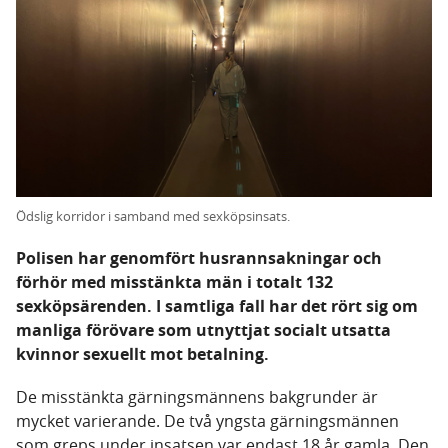
Ödslig korridor i samband med sexköpsinsats.
Polisen har genomfört husrannsakningar och
förhör med misstänkta män i totalt 132
sexköpsärenden. I samtliga fall har det rört sig om
manliga förövare som utnyttjat socialt utsatta
kvinnor sexuellt mot betalning.
De misstänkta gärningsmännens bakgrunder är
mycket varierande. De två yngsta gärningsmännen
som greps under insatsen var endast 18 år gamla. Den