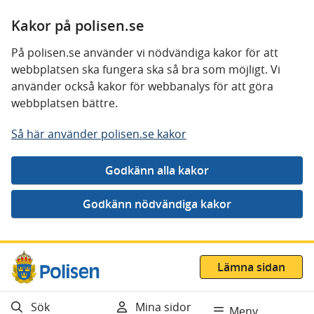
Kakor på polisen.se
På polisen.se använder vi nödvändiga kakor för att
webbplatsen ska fungera ska så bra som möjligt. Vi
använder också kakor för webbanalys för att göra
webbplatsen bättre.
Så här använder polisen.se kakor
Gå direkt till innehåll
Lämna sidan
Sök
Mina sidor
Meny