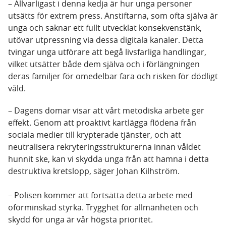
– Allvarligast i denna kedja är hur unga personer
utsätts för extrem press. Anstiftarna, som ofta själva är
unga och saknar ett fullt utvecklat konsekvenstänk,
utövar utpressning via dessa digitala kanaler. Detta
tvingar unga utförare att begå livsfarliga handlingar,
vilket utsätter både dem själva och i förlängningen
deras familjer för omedelbar fara och risken för dödligt
våld.
– Dagens domar visar att vårt metodiska arbete ger
effekt. Genom att proaktivt kartlägga flödena från
sociala medier till krypterade tjänster, och att
neutralisera rekryteringsstrukturerna innan våldet
hunnit ske, kan vi skydda unga från att hamna i detta
destruktiva kretslopp, säger Johan Kilhström.
– Polisen kommer att fortsätta detta arbete med
oförminskad styrka. Trygghet för allmänheten och
skydd för unga är vår högsta prioritet.