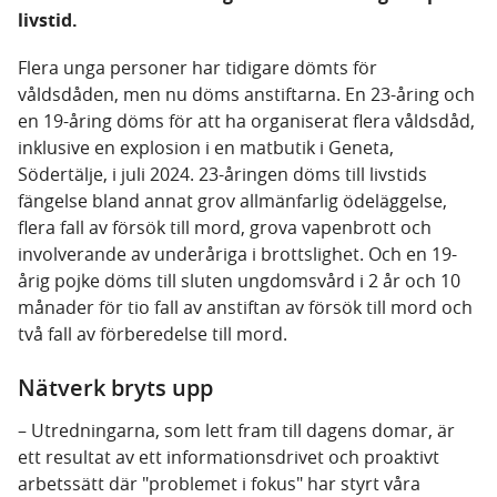
livstid.
Flera unga personer har tidigare dömts för
våldsdåden, men nu döms anstiftarna. En 23-åring och
en 19-åring döms för att ha organiserat flera våldsdåd,
inklusive en explosion i en matbutik i Geneta,
Södertälje, i juli 2024. 23-åringen döms till livstids
fängelse bland annat grov allmänfarlig ödeläggelse,
flera fall av försök till mord, grova vapenbrott och
involverande av underåriga i brottslighet. Och en 19-
årig pojke döms till sluten ungdomsvård i 2 år och 10
månader för tio fall av anstiftan av försök till mord och
två fall av förberedelse till mord.
Nätverk bryts upp
– Utredningarna, som lett fram till dagens domar, är
ett resultat av ett informationsdrivet och proaktivt
arbetssätt där "problemet i fokus" har styrt våra