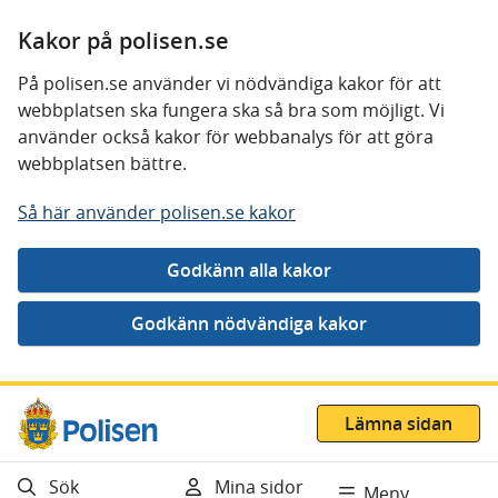
Kakor på polisen.se
På polisen.se använder vi nödvändiga kakor för att
webbplatsen ska fungera ska så bra som möjligt. Vi
använder också kakor för webbanalys för att göra
webbplatsen bättre.
Så här använder polisen.se kakor
Gå direkt till innehåll
Lämna sidan
Sök
Mina sidor
Meny