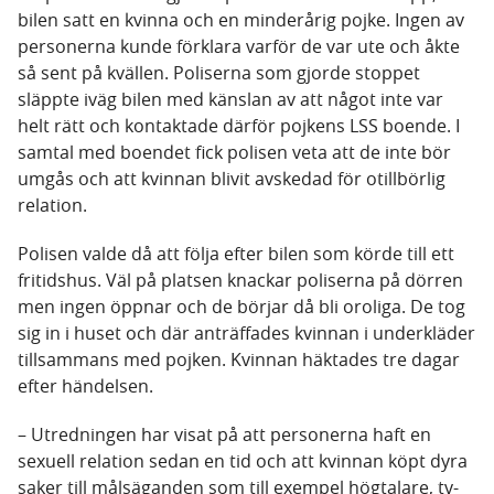
bilen satt en kvinna och en minderårig pojke. Ingen av
personerna kunde förklara varför de var ute och åkte
så sent på kvällen. Poliserna som gjorde stoppet
släppte iväg bilen med känslan av att något inte var
helt rätt och kontaktade därför pojkens LSS boende. I
samtal med boendet fick polisen veta att de inte bör
umgås och att kvinnan blivit avskedad för otillbörlig
relation.
Polisen valde då att följa efter bilen som körde till ett
fritidshus. Väl på platsen knackar poliserna på dörren
men ingen öppnar och de börjar då bli oroliga. De tog
sig in i huset och där anträffades kvinnan i underkläder
tillsammans med pojken. Kvinnan häktades tre dagar
efter händelsen.
– Utredningen har visat på att personerna haft en
sexuell relation sedan en tid och att kvinnan köpt dyra
saker till målsäganden som till exempel högtalare, tv-