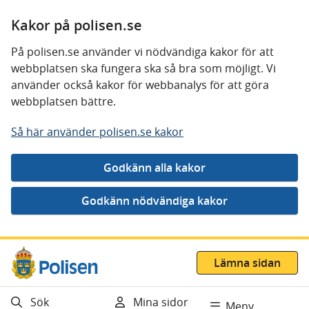
Kakor på polisen.se
På polisen.se använder vi nödvändiga kakor för att
webbplatsen ska fungera ska så bra som möjligt. Vi
använder också kakor för webbanalys för att göra
webbplatsen bättre.
Så här använder polisen.se kakor
Gå direkt till innehåll
Lämna sidan
Sök
Mina sidor
Meny