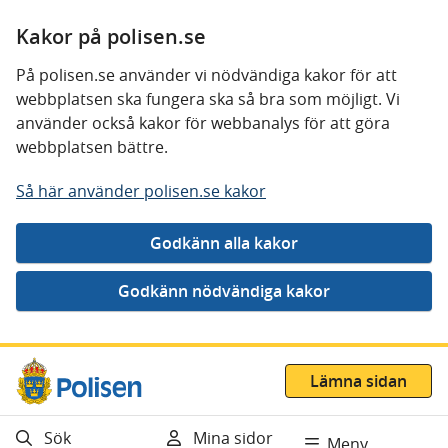
Kakor på polisen.se
På polisen.se använder vi nödvändiga kakor för att
webbplatsen ska fungera ska så bra som möjligt. Vi
använder också kakor för webbanalys för att göra
webbplatsen bättre.
Så här använder polisen.se kakor
Gå direkt till innehåll
Lämna sidan
Sök
Mina sidor
Meny