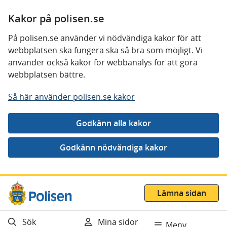
Kakor på polisen.se
På polisen.se använder vi nödvändiga kakor för att
webbplatsen ska fungera ska så bra som möjligt. Vi
använder också kakor för webbanalys för att göra
webbplatsen bättre.
Så här använder polisen.se kakor
Gå direkt till innehåll
Lämna sidan
Sök
Mina sidor
Meny