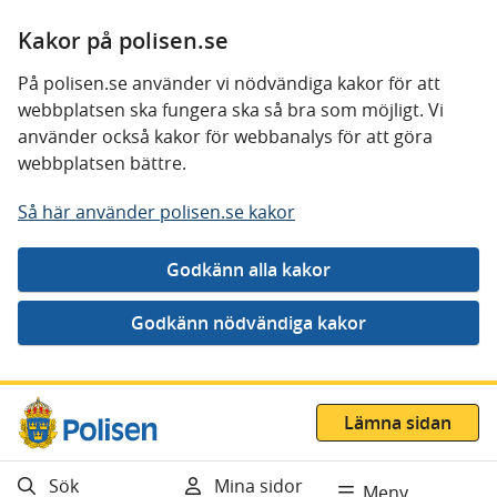
Kakor på polisen.se
På polisen.se använder vi nödvändiga kakor för att
webbplatsen ska fungera ska så bra som möjligt. Vi
använder också kakor för webbanalys för att göra
webbplatsen bättre.
Så här använder polisen.se kakor
Gå direkt till innehåll
Lämna sidan
Sök
Mina sidor
Meny