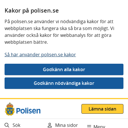
Kakor på polisen.se
På polisen.se använder vi nödvändiga kakor för att
webbplatsen ska fungera ska så bra som möjligt. Vi
använder också kakor för webbanalys för att göra
webbplatsen bättre.
Så här använder polisen.se kakor
Gå direkt till innehåll
Lämna sidan
Sök
Mina sidor
Meny