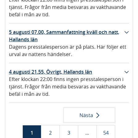
tjänst. Frågor från media besvaras av vakthavande
befäl i mån av tid.
5 augusti 07.00, Sammanfattning kväll och natt,
Hallands län
Dagens presstalesperson är på plats. Här följer ett
urval av nattens händelser.
4 augusti 21.55, Övrigt, Hallands län
Efter klockan 22:00 finns ingen presstalesperson i
tjänst. Frågor från media besvaras av vakthavande
befäl i mån av tid.
Nästa
1
2
3
…
54
s
i
s
i
s
i
s
i