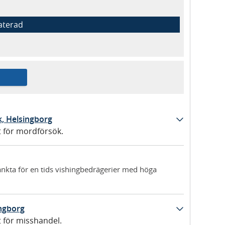
aterad
k, Helsingborg
t för mordförsök.
änkta för en tids vishingbedrägerier med höga
ingborg
t för misshandel.