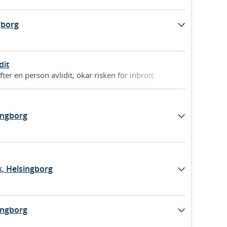
gborg
dit
ter en person avlidit, ökar risken för inbrott.
singborg
k, Helsingborg
singborg