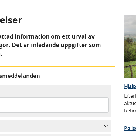
elser
attad information om ett urval av
gör. Det är inledande uppgifter som
.
essmeddelanden
Hjälp
Efte
aktue
behö
Polis