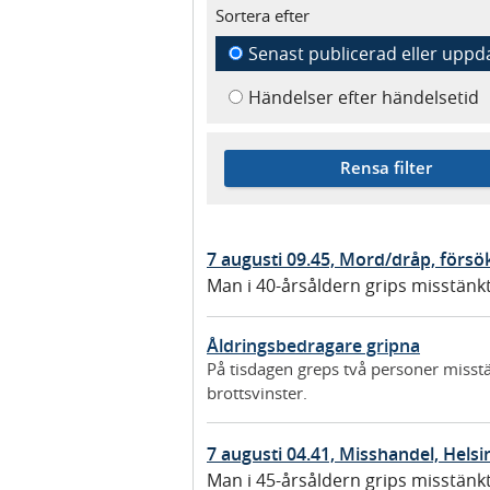
Sortera efter
Senast publicerad eller uppd
Händelser efter händelsetid
Rensa filter
7 augusti 09.45, Mord/dråp, försö
Man i 40-årsåldern grips misstänk
Åldringsbedragare gripna
På tisdagen greps två personer misst
brottsvinster.
7 augusti 04.41, Misshandel, Hels
Man i 45-årsåldern grips misstänk