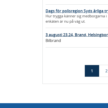
Dags för polisregion Syds årliga 
Hur trygga känner sig medborgarna i 
enkäten är nu på väg ut.
3 augusti 23.24, Brand, Helsingbo
Bilbrand
1
2
s
i
s
i
i
l
i
l
d
i
i
a
s
s
t
t
n