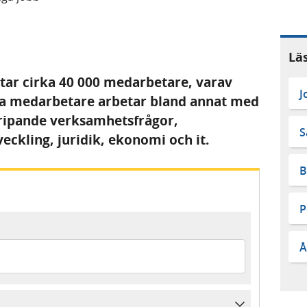
Lä
ar cirka 40 000 medarbetare, varav
J
iga medarbetare arbetar bland annat med
gripande verksamhetsfrågor,
S
ckling, juridik, ekonomi och it.
B
P
Å