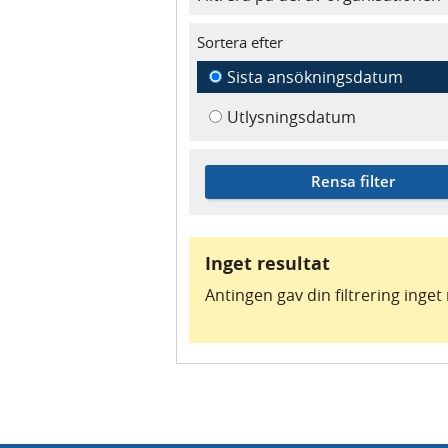
Sortera efter
Sista ansökningsdatum
Utlysningsdatum
Rensa filter
Inget resultat
Antingen gav din filtrering inget r