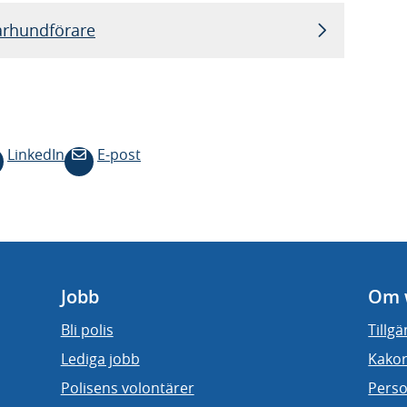
tarhundförare
LinkedIn
E-post
Jobb
Om 
Bli polis
Tillg
Lediga jobb
Kakor
Polisens volontärer
Perso