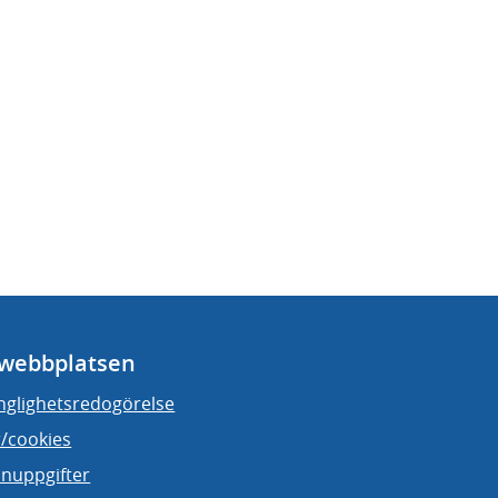
webbplatsen
änglighetsredogörelse
/cookies
nuppgifter