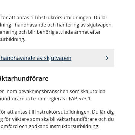
ör att antas till instruktörsutbildningen. Du lär
dning i handhavande och hantering av skjutvapen,
lanering och blir behörig att leda ämnet efter
utbildning.
 i handhavande av skjutvapen
väktarhundförare
ktörer inom bevakningsbranschen som ska utbilda
hundförare och som regleras i FAP 573-1.
r att antas till instruktörsutbildningen. Du lär dig
g för väktare som ska bli väktarhundförare och du
enomförd och godkänd instruktörsutbildning.