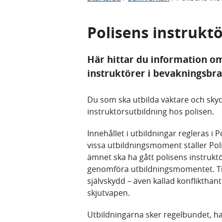
Polisens instrukt
Här hittar du information om 
instruktörer i bevakningsbr
Du som ska utbilda väktare och sk
instruktörsutbildning hos polisen.
Innehållet i utbildningar regleras i 
vissa utbildningsmoment ställer Po
ämnet ska ha gått polisens instruktö
genomföra utbildningsmomentet. Till
självskydd – även kallad konfliktha
skjutvapen.
Utbildningarna sker regelbundet, har