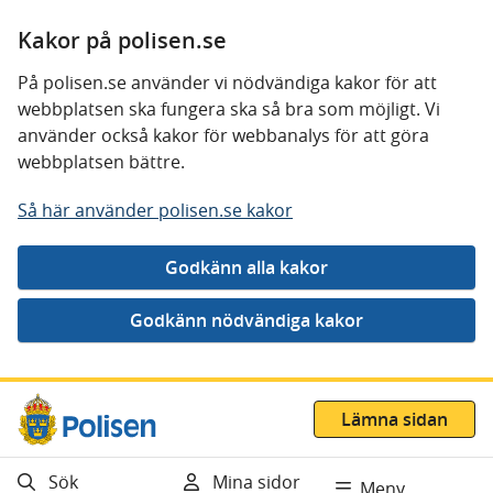
Kakor på polisen.se
På polisen.se använder vi nödvändiga kakor för att
webbplatsen ska fungera ska så bra som möjligt. Vi
använder också kakor för webbanalys för att göra
webbplatsen bättre.
Så här använder polisen.se kakor
Gå direkt till innehåll
Lämna sidan
Sök
Mina sidor
Meny