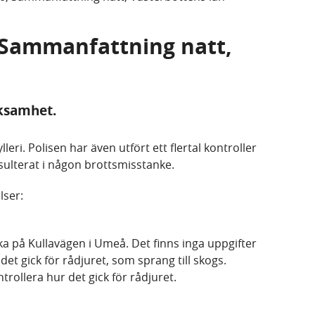
, Sammanfattning natt,
rksamhet.
eri. Polisen har även utfört ett flertal kontroller
ulterat i någon brottsmisstanke.
lser:
cka på Kullavägen i Umeå. Det finns inga uppgifter
et gick för rådjuret, som sprang till skogs.
trollera hur det gick för rådjuret.