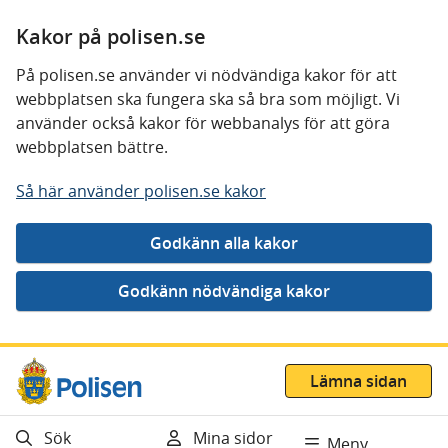
Kakor på polisen.se
På polisen.se använder vi nödvändiga kakor för att
webbplatsen ska fungera ska så bra som möjligt. Vi
använder också kakor för webbanalys för att göra
webbplatsen bättre.
Så här använder polisen.se kakor
Gå direkt till innehåll
Lämna sidan
Sök
Mina sidor
Meny