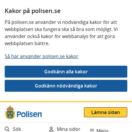
Kakor på polisen.se
På polisen.se använder vi nödvändiga kakor för att
webbplatsen ska fungera ska så bra som möjligt. Vi
använder också kakor för webbanalys för att göra
webbplatsen bättre.
Så här använder polisen.se kakor
Gå direkt till innehåll
Lämna sidan
Sök
Mina sidor
Meny