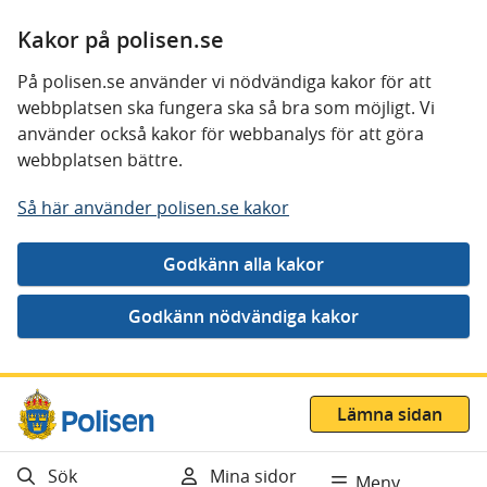
Kakor på polisen.se
På polisen.se använder vi nödvändiga kakor för att
webbplatsen ska fungera ska så bra som möjligt. Vi
använder också kakor för webbanalys för att göra
webbplatsen bättre.
Så här använder polisen.se kakor
Gå direkt till innehåll
Lämna sidan
Sök
Mina sidor
Meny