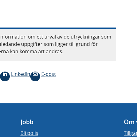
information om ett urval av de utryckningar som
nledande uppgifter som ligger till grund för
terna kan komma att ändras.
LinkedIn
E-post
Jobb
Om 
Bli polis
Tillg