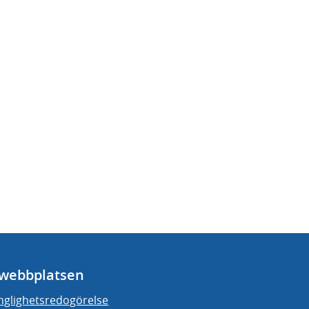
webbplatsen
änglighetsredogörelse