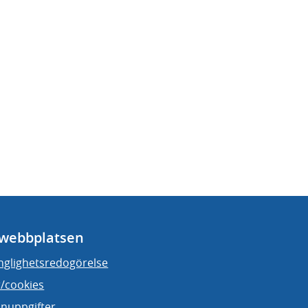
webbplatsen
änglighetsredogörelse
/cookies
nuppgifter