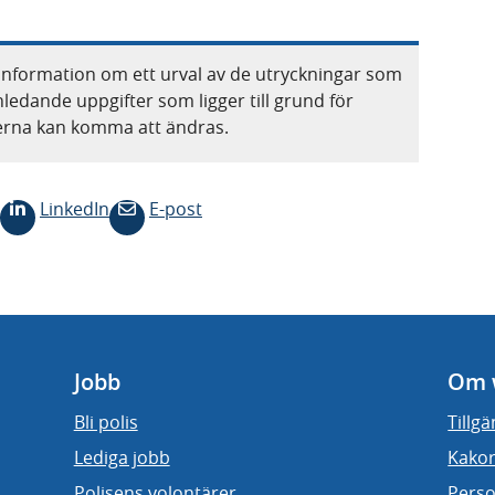
information om ett urval av de utryckningar som
nledande uppgifter som ligger till grund för
terna kan komma att ändras.
LinkedIn
E-post
Jobb
Om 
Bli polis
Tillg
Lediga jobb
Kakor
Polisens volontärer
Perso