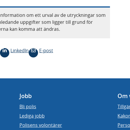
information om ett urval av de utryckningar som
nledande uppgifter som ligger till grund för
terna kan komma att ändras.
LinkedIn
E-post
Jobb
Om 
Bli polis
Tillg
Lediga jobb
Kakor
Polisens volontärer
Perso