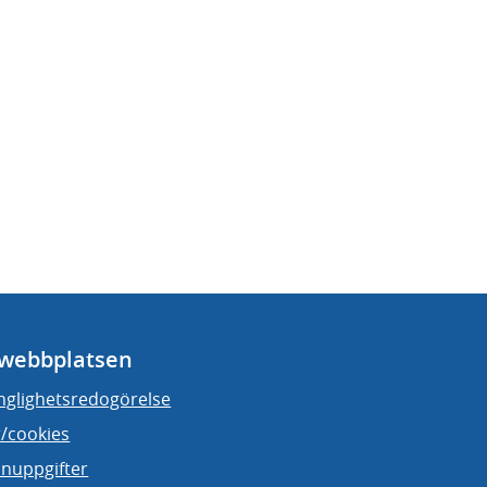
webbplatsen
änglighetsredogörelse
/cookies
nuppgifter