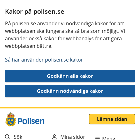
Kakor på polisen.se
På polisen.se använder vi nödvändiga kakor för att
webbplatsen ska fungera ska så bra som möjligt. Vi
använder också kakor för webbanalys för att göra
webbplatsen bättre.
Så här använder polisen.se kakor
Gå direkt till innehåll
Lämna sidan
Sök
Mina sidor
Meny