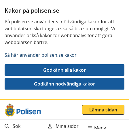
Kakor på polisen.se
På polisen.se använder vi nödvändiga kakor för att
webbplatsen ska fungera ska så bra som möjligt. Vi
använder också kakor för webbanalys för att göra
webbplatsen bättre.
Så här använder polisen.se kakor
Gå direkt till innehåll
Lämna sidan
Sök
Mina sidor
Meny