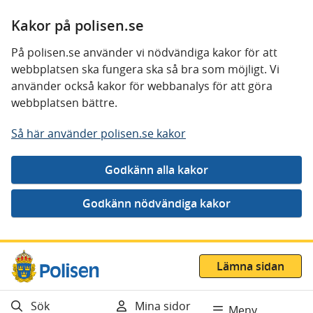
Kakor på polisen.se
På polisen.se använder vi nödvändiga kakor för att
webbplatsen ska fungera ska så bra som möjligt. Vi
använder också kakor för webbanalys för att göra
webbplatsen bättre.
Så här använder polisen.se kakor
Gå direkt till innehåll
Lämna sidan
Sök
Mina sidor
Meny