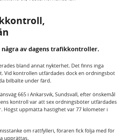
ikkontroll,
än
 några av dagens trafikkontroller.
lerades bland annat nykterhet. Det finns inga
. Vid kontrollen utfärdades dock en ordningsbot
da bilbälte under färd.
 länsväg 665 i Ankarsvik, Sundsvall, efter önskemål
ens kontroll var att sex ordningsböter utfärdades
. Högst uppmätta hastighet var 77 kilometer i
isstanke om rattfylleri, föraren fick följa med för
a upprättas.