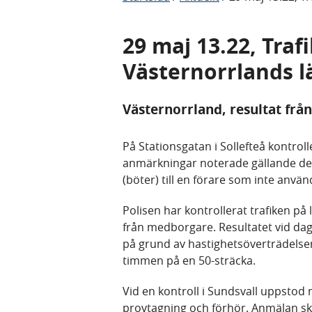
29 maj 13.22, Traf
Västernorrlands l
Västernorrland, resultat från
På Stationsgatan i Sollefteå kontrol
anmärkningar noterade gällande det
(böter) till en förare som inte använ
Polisen har kontrollerat trafiken på
från medborgare. Resultatet vid dag
på grund av hastighetsöverträdelser
timmen på en 50-sträcka.
Vid en kontroll i Sundsvall uppstod m
provtagning och förhör. Anmälan sk