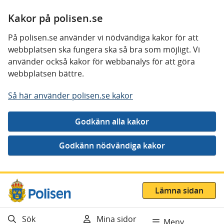
Kakor på polisen.se
På polisen.se använder vi nödvändiga kakor för att
webbplatsen ska fungera ska så bra som möjligt. Vi
använder också kakor för webbanalys för att göra
webbplatsen bättre.
Så här använder polisen.se kakor
Gå direkt till innehåll
Lämna sidan
Sök
Mina sidor
Meny